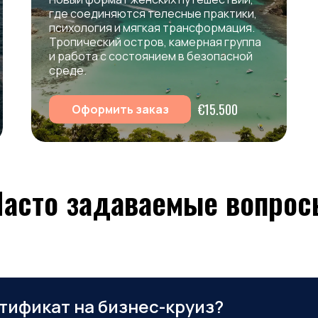
где
соединяются
телесные
практики,
психология
и
мягкая
трансформация.
Тропический
остров,
камерная
группа
и
работа
с
состоянием
в
безопасной
среде.
€15.500
Оформить заказ
Часто задаваемые вопрос
тификат на бизнес-круиз?