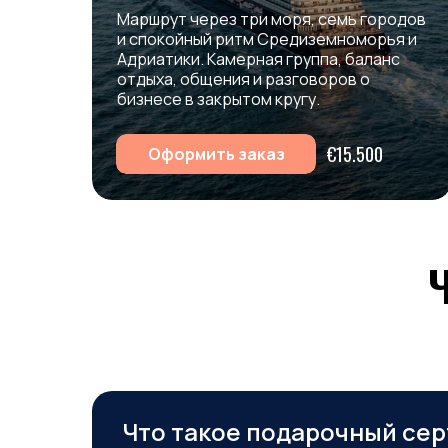
Маршрут
через
три
моря,
семь
городов
и
спокойный
ритм
Средиземноморья
и
Адриатики.
Камерная
группа,
баланс
отдыха,
общения
и
разговоров
о
бизнесе
в
закрытом
кругу.
€15.500
Оформить заказ
Что такое подарочный сер