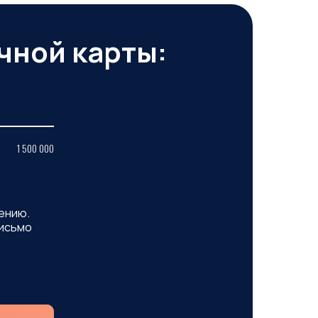
чной карты:
1 500 000
ению.
исьмо