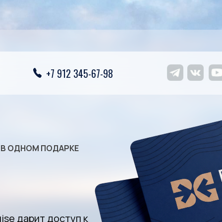
+7 912 345-67-98
 В ОДНОМ ПОДАРКЕ
ise
дарит
доступ
к