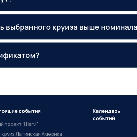
ть выбранного круиза выше номинал
тификатом?
тоящие события
Календарь
событий
й проект “Шаги”
-круиз Латинская Америка