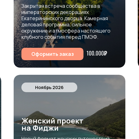
Закрытая
встреча
сообщества
в
императорских
декорациях
Екатерининского
дворца.
Камерная
деловая
программа,
сильное
окружение
и
атмосфера
настоящего
клубного
события
перед
ПМЭФ.
100.000
₽
Оформить заказ
Ноябрь 2026
Женский проект
на Фиджи
Новый
формат
женских
путешествий,