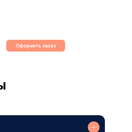
регионам
Амазонии,
куда
невозможно
попасть
в
обычном
формате.
Экспедиционный
круиз
с
полной
логистикой,
защитой
и
сообществом
сильных
людей
на
борту.
€33.000
Оформить заказ
ы