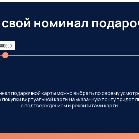
 свой номинал подаро
300000
инал
подарочной
карты
можно
выбрать
по
своему
усмотр
е
покупки
виртуальной
карты
на
указанную
почту
придет
п
с
подтверждением
и
реквизитами
карты