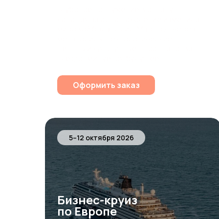
Глубокое
погружение
в
страну,
которая
за
одно
поколение
изменила
мировой
баланс
сил.
Маршрут
через
мегаполисы,
технологические
центры
и
культурные
пространства,
где
формируется
будущее.
€17.900
Оформить заказ
5–12 октября 2026
Бизнес-круиз
по Европе