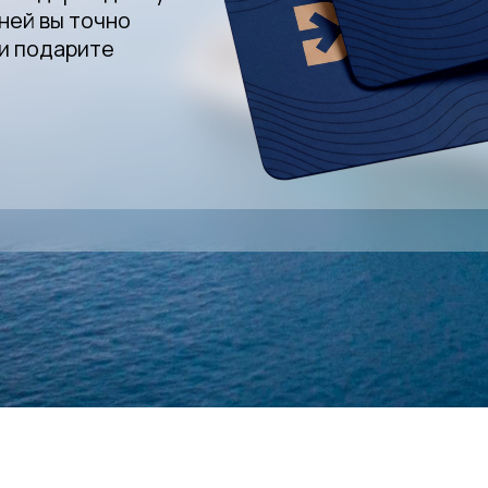
ней
вы
точно
и
подарите