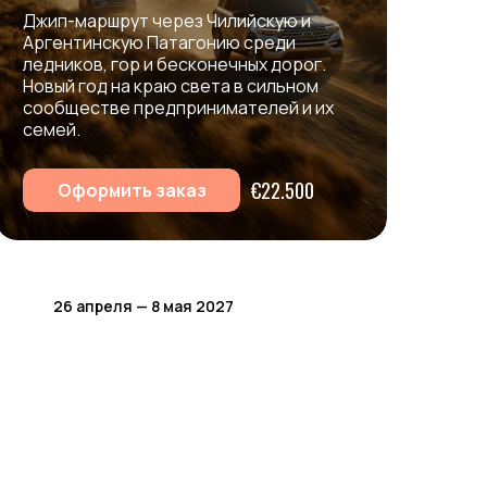
Джип-маршрут
через
Чилийскую
и
Аргентинскую
Патагонию
среди
ледников,
гор
и
бесконечных
дорог.
Новый
год
на
краю
света
в
сильном
сообществе
предпринимателей
и
их
семей.
€22.500
Оформить заказ
26 апреля — 8 мая 2027
Бизнес-круиз «Дикая
Амазонка»
Редкий
маршрут
по
труднодоступным