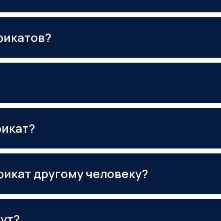
фикатов?
фикат?
фикат другому человеку?
ут?