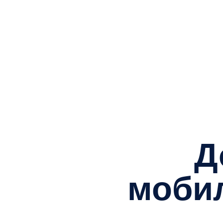
До
мобиль