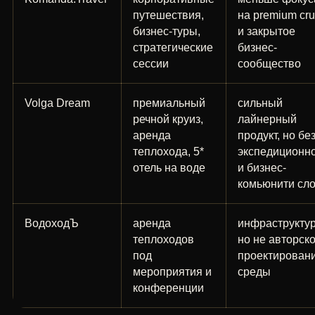
путешествия,
на premium cru
бизнес-туры,
и закрытое
стратегические
бизнес-
сессии
сообщество
Volga Dream
премиальный
сильный
речной круиз,
лайнерный
аренда
продукт, но бе
теплохода, 5*
экспедиционн
отель на воде
и бизнес-
комьюнити сл
ВодоходЪ
аренда
инфраструктур
теплоходов
но не авторск
под
проектирован
мероприятия и
среды
конференции