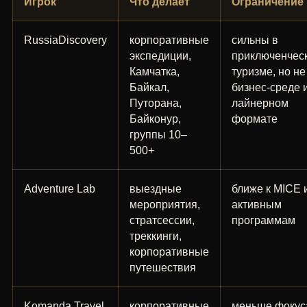
Игрок
Что делает
Ограничение
RussiaDiscovery
корпоративные
сильны в
экспедиции,
приключенчес
Камчатка,
туризме, но не
Байкал,
бизнес-среде 
Путорана,
лайнерном
Байконур,
формате
группы 10–
500+
Adventure Lab
выездные
ближе к MICE 
мероприятия,
активным
стратсессии,
программам
треккинги,
корпоративные
путешествия
Komanda.Travel
корпоративные
меньше фокус