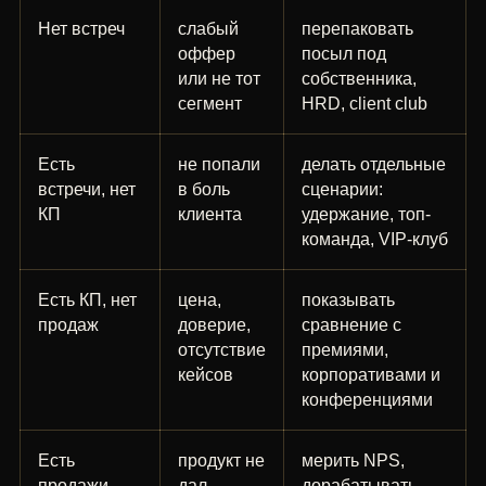
Нет встреч
слабый
перепаковать
оффер
посыл под
или не тот
собственника,
сегмент
HRD, client club
Есть
не попали
делать отдельные
встречи, нет
в боль
сценарии:
КП
клиента
удержание, топ-
команда, VIP-клуб
Есть КП, нет
цена,
показывать
продаж
доверие,
сравнение с
отсутствие
премиями,
кейсов
корпоративами и
конференциями
Есть
продукт не
мерить NPS,
продажи,
дал
дорабатывать